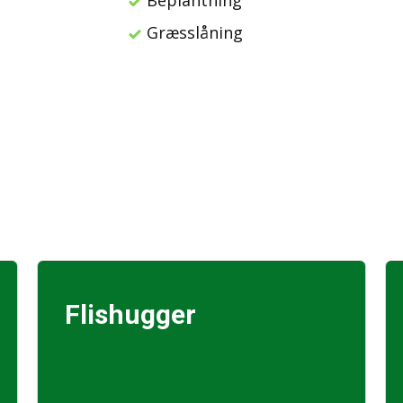
Beplantning
Græsslåning
Flishugger