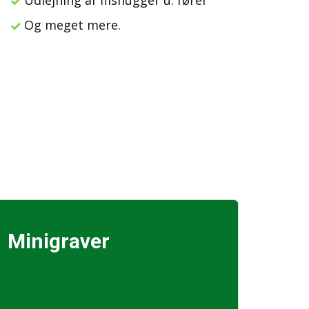
Udlejning af flishugger u. fører
Og meget mere.
Minigraver