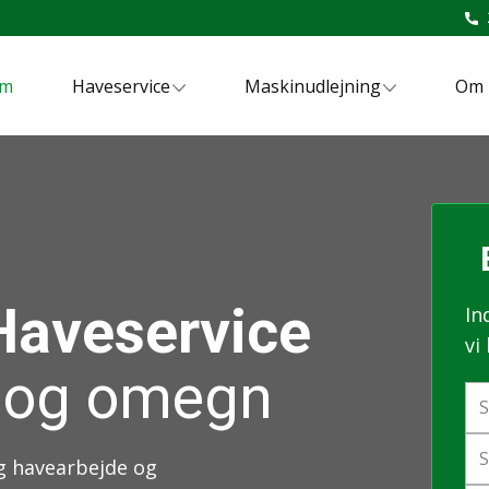
em
Haveservice
Maskinudlejning
Om 
B
Haveservice
In
vi
d og omegn
eg havearbejde og