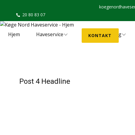
koegenordhaveser
20 80 83 07
Hjem
Haveservice
Maskinudlejning
KONTAKT
Post 4 Headline