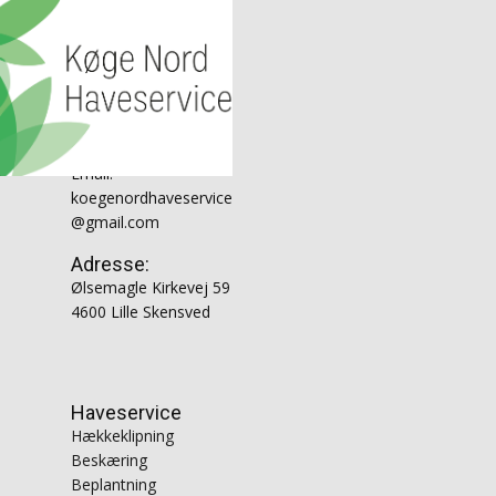
Kontakt
Telefon: 20 80 83 07
Email:
koegenordhaveservice
@gmail.com
Adresse:
Ølsemagle Kirkevej 59
4600 Lille Skensved
Haveservice
Hækkeklipning
Beskæring
Beplantning